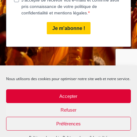
Nous utilisons des cookies pour optimiser notre site web et notre service.
Happy Human Symphony – Joyeuse Symphonie humaine | Oh Happy Voices
! – Oh Joyeuses Voix !
Copyright Tempose | 2025 | Tous droits réservés | Site conçu par Philippe
Accepter
NAULEAU | Crédit photos : Éric MEYSS
Association Tempose | 10 rue de la Mairie 69410 Champagne-au-mont-d’or |
Refuser
L-D-24-8354
Préférences