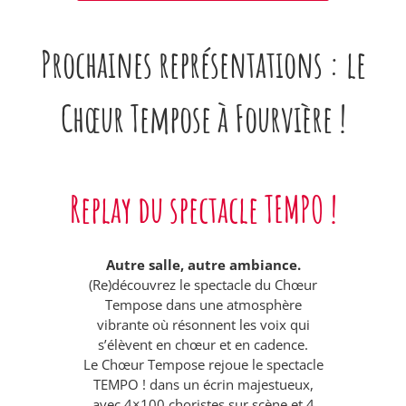
Prochaines représentations : le
Chœur Tempose à Fourvière !
Replay du spectacle TEMPO !
Autre salle, autre ambiance.
(Re)découvrez le spectacle du Chœur
Tempose dans une atmosphère
vibrante où résonnent les voix qui
s’élèvent en chœur et en cadence.
Le Chœur Tempose rejoue le spectacle
TEMPO ! dans un écrin majestueux,
avec 4×100 choristes sur scène et 4