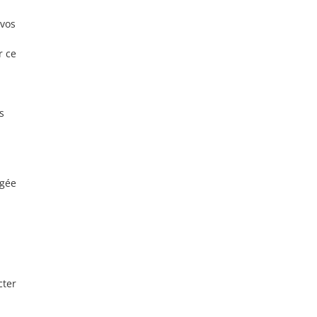
 vos
r ce
s
rgée
cter