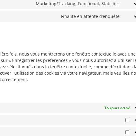
googl
to
Marketing/Tracking, Functional, Statistics
adsen
servi
Conse
googl
to
Finalité en attente d’enquête
analyt
servi
Conse
youtu
to
servi
diver
mière fois, nous vous montrerons une fenêtre contextuelle avec une
 sur « Enregistrer les préférences » vous nous autorisez à utiliser l
vez sélectionnés dans la fenêtre contextuelle, comme décrit dans l
iver l’utilisation des cookies via votre navigateur, mais veuillez no
 correctement.
Toujours activé
Sta
Ma