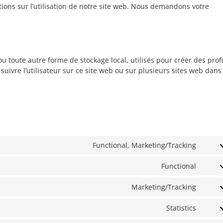
ions sur l’utilisation de notre site web. Nous demandons votre
u toute autre forme de stockage local, utilisés pour créer des profi
e suivre l’utilisateur sur ce site web ou sur plusieurs sites web dans
Functional, Marketing/Tracking
Conse
to
Functional
servi
Conse
googl
to
Marketing/Tracking
recap
servi
Conse
wordp
to
Statistics
servi
Conse