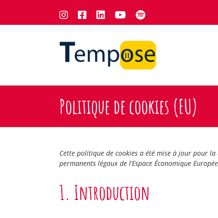
Passer
Instagram
Facebook
LinkedIn
YouTube
Spotify
au
contenu
Politique de cookies (EU)
Cette politique de cookies a été mise à jour pour la 
permanents légaux de l’Espace Économique Européen
1. Introduction