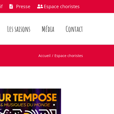
if
Presse
Espace choristes
Les saisons
Média
Contact
Accueil
Espace choristes