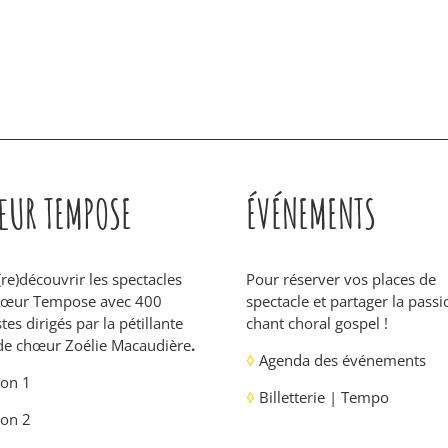
UR TEMPOSE
ÉVÉNEMENTS
(re)découvrir les spectacles
Pour réserver vos places de
hœur Tempose avec 400
spectacle et partager la pass
tes dirigés par la pétillante
chant choral gospel !
de chœur Zoélie Macaudière
.
◊
Agenda des événements
son 1
◊
Billetterie | Tempo
on 2