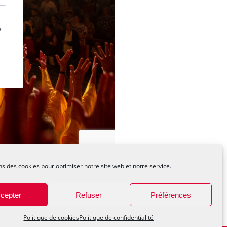
ns des cookies pour optimiser notre site web et notre service.
uses Voix !
hotos : Éric MEYSS
cepter
Refuser
Préférences
4-8354
Politique de cookies
Politique de confidentialité