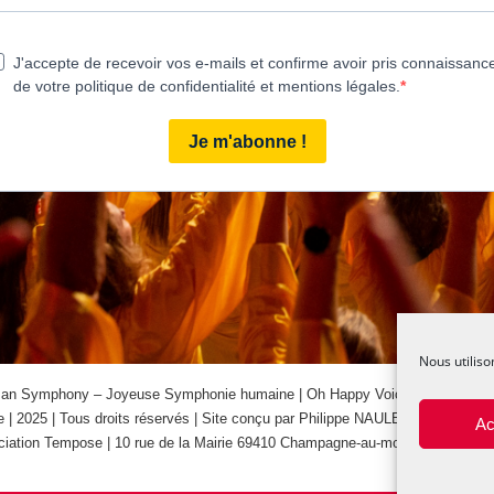
Nous utiliso
n Symphony – Joyeuse Symphonie humaine | Oh Happy Voices ! – Oh Joye
 | 2025 | Tous droits réservés | Site conçu par Philippe NAULEAU | Crédit p
Ac
iation Tempose | 10 rue de la Mairie 69410 Champagne-au-mont-d’or | L-D-2