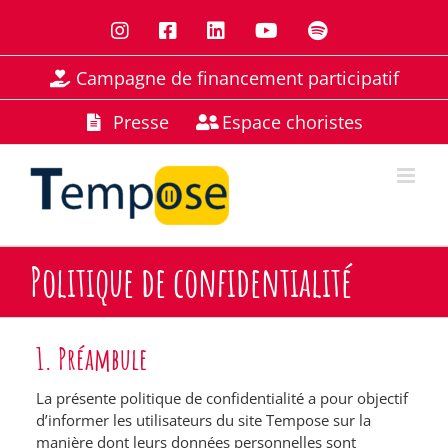
Passer
Instagram
Facebook
LinkedIn
YouTube
Spotify
au
contenu
Campagne de financement participatif
Presse
Espace choristes
Politique de confidentialité
1. Préambule
La présente politique de confidentialité a pour objectif
d’informer les utilisateurs du site
Tempose
sur la
manière dont leurs données personnelles sont