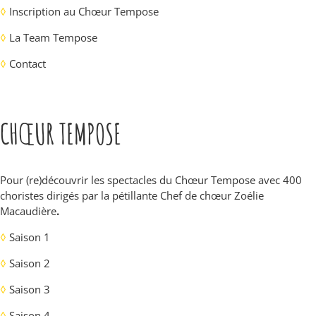
◊
Inscription au Chœur Tempose
◊
La Team Tempose
◊
Contact
CHŒUR TEMPOSE
Pour (re)découvrir les spectacles du Chœur Tempose avec 400
choristes dirigés par la pétillante Chef de chœur Zoélie
Macaudière
.
◊
Saison 1
◊
Saison 2
◊
Saison 3
◊
Saison 4