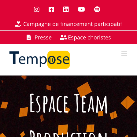
Passer
Instagram
Facebook
LinkedIn
YouTube
Spotify
au
contenu
Campagne de financement participatif
Presse
Espace choristes
Espace Team