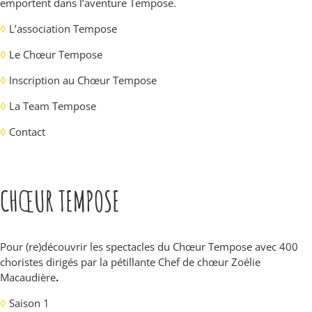
emportent dans l’aventure Tempose.
◊
L’association Tempose
◊
Le Chœur Tempose
◊
Inscription au Chœur Tempose
◊
La Team Tempose
◊
Contact
CHŒUR TEMPOSE
Pour (re)découvrir les spectacles du Chœur Tempose avec 400
choristes dirigés par la pétillante Chef de chœur Zoélie
Macaudière
.
◊
Saison 1